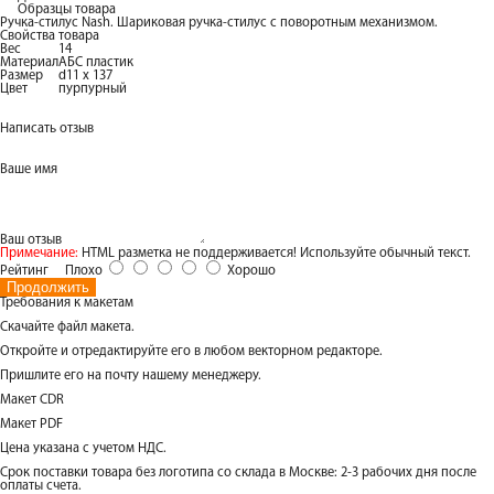
Образцы товара
Ручка-стилус Nash. Шариковая ручка-стилус с поворотным механизмом.
Свойства товара
Вес
14
Материал
АБС пластик
Размер
d11 х 137
Цвет
пурпурный
Написать отзыв
Ваше имя
Ваш отзыв
Примечание:
HTML разметка не поддерживается! Используйте обычный текст.
Рейтинг
Плохо
Хорошо
Продолжить
Требования к макетам
Скачайте файл макета.
Откройте и отредактируйте его в любом векторном редакторе.
Пришлите его на почту нашему менеджеру.
Макет CDR
Макет PDF
Цена указана с учетом НДС.
Срок поставки товара без логотипа со склада в Москве: 2-3 рабочих дня после
оплаты счета.