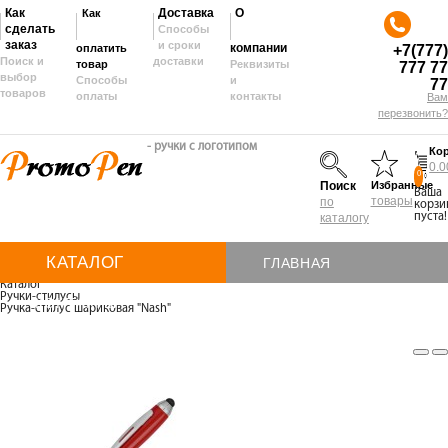
Как
Как
Доставка
О
сделать
Способы
заказ
и сроки
+7(777)
оплатить
компании
Поиск и
доставки
товар
Реквизиты
777 77
выбор
Способы
и
77
товаров
оплаты
контакты
Вам
перезвонить?
- ручки с логотипом
Ко
0.0
0
Избранные
Поиск
Ваша
товары
по
корзи
каталогу
пуста!
КАТАЛОГ
ГЛАВНАЯ
Каталог
Ручки-стилусы
КОНТАКТЫ
НАНЕСЕНИЕ
Ручка-стилус шариковая "Nash"
ОПЛАТА
ДОСТАВКА
О
КОМПАНИИ