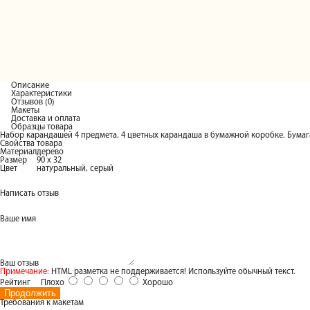
Описание
Характеристики
Отзывов (0)
Макеты
Доставка и оплата
Образцы товара
Набор карандашей 4 предмета. 4 цветных карандаша в бумажной коробке. Бумаг
Свойства товара
Материал
дерево
Размер
90 х 32
Цвет
натуральный, серый
Написать отзыв
Ваше имя
Ваш отзыв
Примечание:
HTML разметка не поддерживается! Используйте обычный текст.
Рейтинг
Плохо
Хорошо
Продолжить
Требования к макетам