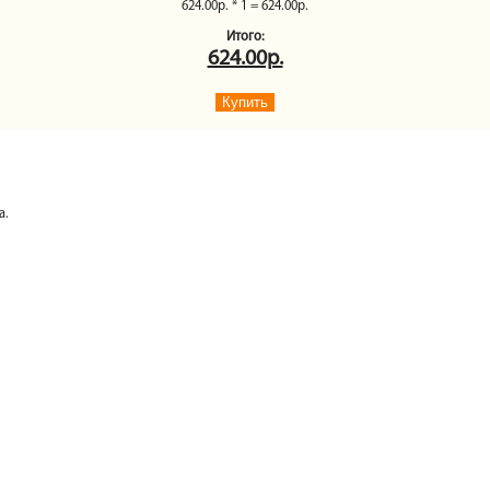
624.00р. * 1 = 624.00р.
Итого:
624.00р.
Купить
а.